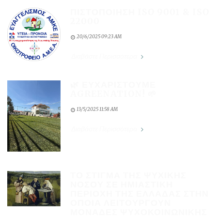
ΠΙΣΤΟΠΟΊΗΣΗ ISO 9001 & ISO
22000
20/6/2025 09:23 AM
Διαβάστε Περισσότερα
🌿 ΕΥΧΑΡΙΣΤΟΎΜΕ
AGREENATION! 🌱
13/5/2025 11:58 AM
Διαβάστε Περισσότερα
ΤΟ ΣΤΊΓΜΑ ΤΗΣ ΨΥΧΙΚΉΣ
ΝΌΣΟΥ ΣΕ ΗΜΙΑΣΤΙΚΉ
ΠΕΡΙΟΧΉ ΤΗΣ ΕΛΛΆΔΑΣ ΣΤΗΝ
ΟΠΟΊΑ ΛΕΙΤΟΥΡΓΟΎΝ
ΜΟΝΆΔΕΣ ΨΥΧΟΚΟΙΝΩΝΙΚΉΣ