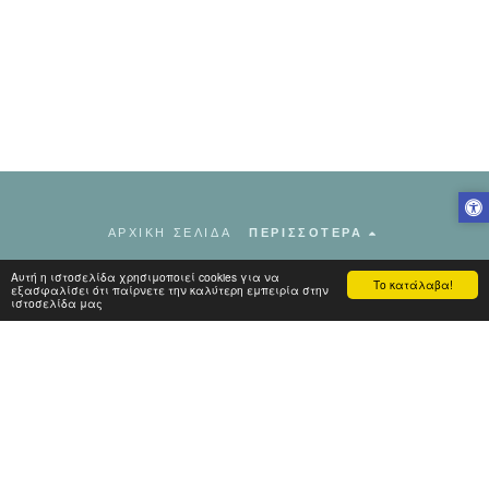
ΑΡΧΙΚΗ ΣΕΛΙΔΑ
ΠΕΡΙΣΣΌΤΕΡΑ
ΕΥΑΓΓΕΛΙΣΜΟΣ ΑΜΚΕ
Αυτή η ιστοσελίδα χρησιμοποιεί cookies για να
Το κατάλαβα!
εξασφαλίσει ότι παίρνετε την καλύτερη εμπειρία στην
Πνευματικά Δικαιώματα © 2026 Όλα τα δικαιώματα κατοχυρωμένα
ιστοσελίδα μας
Terms
|
Privacy
Με την Υποστήριξη του
SITE123
-
Make a website
ΕΓΓΡΑΦΉ