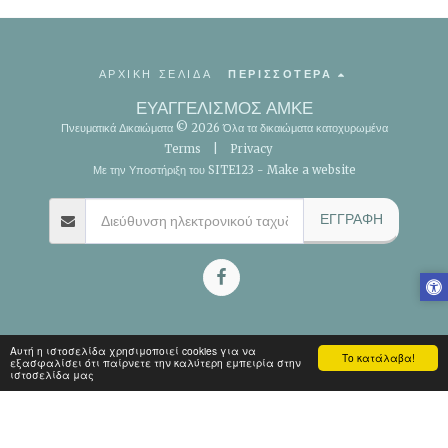
ΑΡΧΙΚΗ ΣΕΛΙΔΑ
ΠΕΡΙΣΣΌΤΕΡΑ
ΕΥΑΓΓΕΛΙΣΜΟΣ ΑΜΚΕ
Πνευματικά Δικαιώματα © 2026 Όλα τα δικαιώματα κατοχυρωμένα
Terms
|
Privacy
Με την Υποστήριξη του
SITE123
-
Make a website
ΕΓΓΡΑΦΉ
Αυτή η ιστοσελίδα χρησιμοποιεί cookies για να
Το κατάλαβα!
εξασφαλίσει ότι παίρνετε την καλύτερη εμπειρία στην
ιστοσελίδα μας