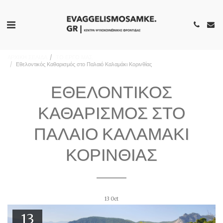
ΑΡΧΙΚΗ ΣΕΛΙΔΑ
ΤΟ ΕΡΓΟ ΜΑΣ
Εθελοντικός Καθαρισμός στο Παλαιό Καλαμάκι Κορινθίας
ΕΘΕΛΟΝΤΙΚΌΣ
ΚΑΘΑΡΙΣΜΌΣ ΣΤΟ
ΠΑΛΑΙΌ ΚΑΛΑΜΆΚΙ
ΚΟΡΙΝΘΊΑΣ
13
Oct
13