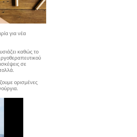
ρία για νέα
υσιάζει καθώς το
 εργοθεραπευτικού
ισκέψεις σε
πολλά.
άζουμε ορισμένες
νούργια.