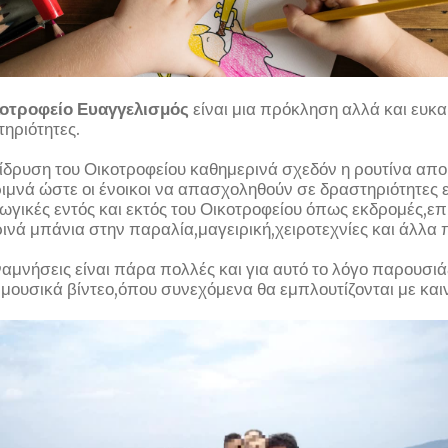
οτροφείο Ευαγγελισμός
είναι μια πρόκληση αλλά και ευκαι
ηριότητες.
 ίδρυση του Οικοτροφείου καθημερινά σχεδόν η ρουτίνα απο
μνά ώστε οι ένοικοι να απασχοληθούν σε δραστηριότητες
γικές εντός και εκτός του Οικοτροφείου όπως εκδρομές,επ
ρινά μπάνια στην παραλία,μαγειρική,χειροτεχνίες και άλλα 
αμνήσεις είναι πάρα πολλές και για αυτό το λόγο παρουσι
 μουσικά βίντεο,όπου συνεχόμενα θα εμπλουτίζονται με και