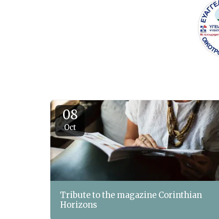
08
Oct
Tribute to the magazine Corinthian
Horizons