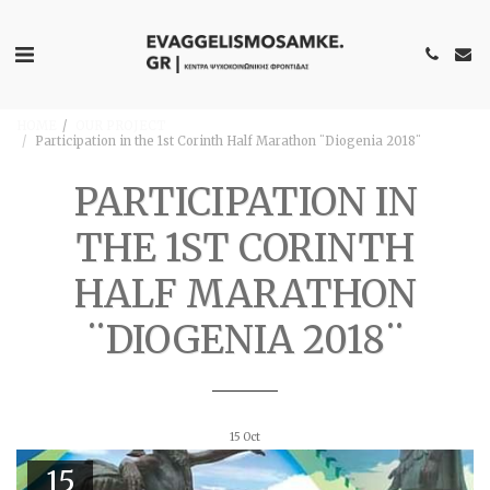
HOME
OUR PROJECT
Participation in the 1st Corinth Half Marathon ¨Diogenia 2018¨
PARTICIPATION IN
THE 1ST CORINTH
HALF MARATHON
¨DIOGENIA 2018¨
15
Oct
15