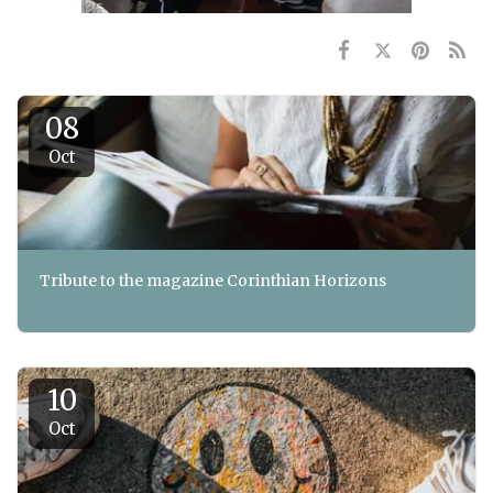
08
Oct
Tribute to the magazine Corinthian Horizons
10
Oct