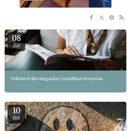
08
Oct
Tribute to the magazine Corinthian Horizons
10
Oct